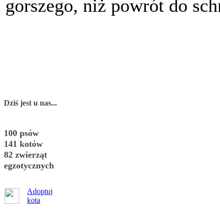
gorszego, niż powrót do sch
Dziś jest u nas...
100 psów
141 kotów
82 zwierząt
egzotycznych
Adoptuj
kota