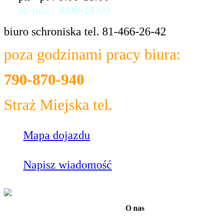
sb-ndz : 8:00-14:00
biuro schroniska tel. 81-466-26-42
poza godzinami pracy biura:
790-870-940
Straż Miejska tel.
986
Mapa dojazdu
Napisz wiadomość
O nas