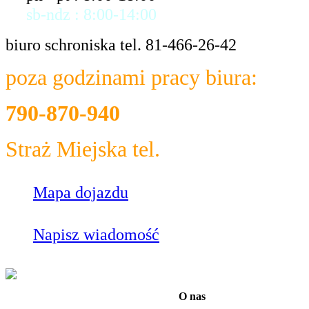
sb-ndz : 8:00-14:00
biuro schroniska tel. 81-466-26-42
poza godzinami pracy biura:
790-870-940
Straż Miejska tel.
986
Mapa dojazdu
Napisz wiadomość
O nas